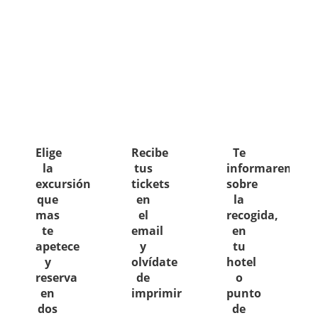
Elige
Recibe
Te
la
tus
informaremos
excursión
tickets
sobre
que
en
la
mas
el
recogida,
te
email
en
apetece
y
tu
y
olvídate
hotel
reserva
de
o
en
imprimir
punto
dos
de