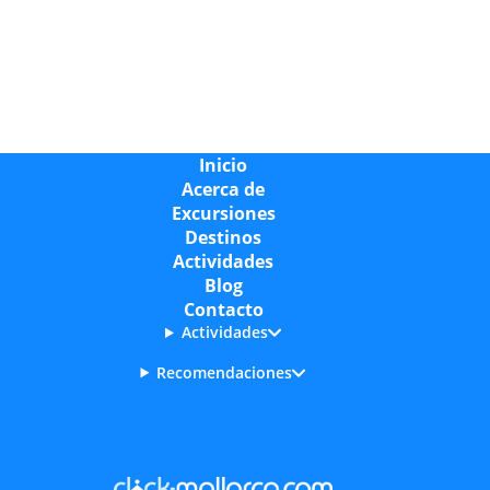
espectacular que se extiende a lo largo de la bahía,
ideal para caminar y disfrutar de las vistas al mar.
Una visita obligada es el
Paseo de los Pinos
, una
zona tranquila y pintoresca bordeada de pinos
centenarios. Para los amantes de la historia, el
Mirador de Es Colomer
ofrece unas de las
Inicio
mejores vistas panorámicas de la costa norte de
Acerca de
Mallorca y es el punto de partida perfecto para
Excursiones
explorar la península de Formentor.
Destinos
Actividades
Otra visita recomendada es el
Faro de Formentor
,
Blog
un lugar impresionante que se puede combinar con
Contacto
la playa del mismo nombre. Además, en el centro
Actividades
del puerto, encontrarás una gran variedad de
restaurantes y bares donde degustar la
Recomendaciones
gastronomía local.
Playas en Puerto Pollensa
Las playas de
Puerto Pollensa
son perfectas para