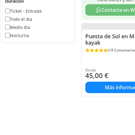
Duración
Contacta en 
Ticket - Entrada
Todo el dia
Medio dia
Nocturna
Puesta de Sol en M
kayak
(18 Comentario
Desde
45,00
€
Más informa