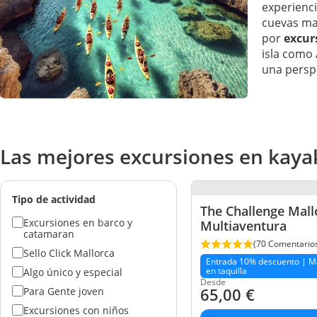
experienci
cuevas mar
por
excur
isla como 
una perspe
Las mejores excursiones en kaya
Tipo de actividad
The Challenge Mall
Excursiones en barco y
Multiaventura
catamaran
(70 Comentario
Sello Click Mallorca
Entrada 10% descuento | M
en taquilla
Algo único y especial
Desde
65,00
€
Para Gente joven
Excursiones con niños