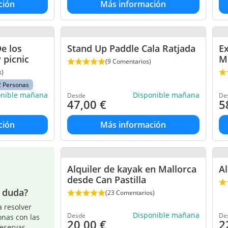
ción
Más información
e los
Stand Up Paddle Cala Ratjada
Ex
 picnic
M
(9 Comentarios)
s)
2 Personas
onible mañana
Disponible mañana
Desde
De
47,00
€
5
ción
Más información
Alquiler de kayak en Mallorca
Al
desde Can Pastilla
a duda?
(23 Comentarios)
 resolver
Disponible mañana
Desde
De
onas con las
20,00
€
2
reservas.