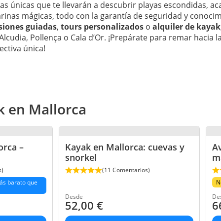
as únicas que te llevarán a descubrir playas escondidas, a
inas mágicas, todo con la garantía de seguridad y conocim
siones guiadas
,
tours personalizados
o
alquiler de kayak
Alcudia, Pollença o Cala d’Or. ¡Prepárate para remar hacia l
ctiva única!
k en Mallorca
orca –
Kayak en Mallorca: cuevas y
A
snorkel
m
s)
(11 Comentarios)
ás barato que
N
Desde
De
52,00
€
6