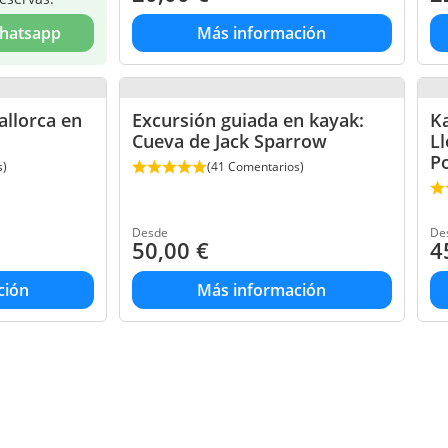
Whatsapp
Más información
allorca en
Excursión guiada en kayak:
Ka
Cueva de Jack Sparrow
Ll
P
s)
(41 Comentarios)
Desde
De
50,00
€
4
ción
Más información