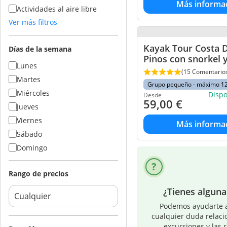
Más informa
Actividades al aire libre
Ver más filtros
Kayak Tour Costa D
Días de la semana
Pinos con snorkel y
Lunes
(15 Comentario
Martes
Grupo pequeño - máximo 1
Miércoles
Disp
Desde
59,00
€
Jueves
Viernes
Más informa
Sábado
Domingo
Rango de precios
¿Tienes algun
Podemos ayudarte a
cualquier duda relaci
excursiones y las 