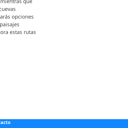
, mientras que
 cuevas
rarás opciones
 paisajes
lora estas rutas
tacto