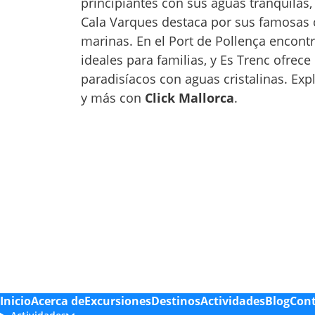
principiantes con sus aguas tranquilas
Cala Varques destaca por sus famosas
marinas. En el Port de Pollença encont
ideales para familias, y Es Trenc ofrece
paradisíacos con aguas cristalinas. Exp
y más con
Click Mallorca
.
Inicio
Acerca de
Excursiones
Destinos
Actividades
Blog
Con