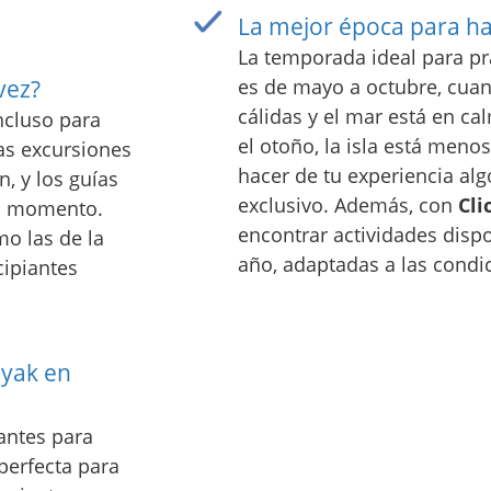
La mejor época para ha
La temporada ideal para pr
vez?
es de mayo a octubre, cua
cálidas y el mar está en ca
incluso para
el otoño, la isla está meno
Las excursiones
hacer de tu experiencia alg
, y los guías
exclusivo. Además, con
Cli
do momento.
encontrar actividades disp
o las de la
año, adaptadas a las condic
cipiantes
ayak en
antes para
 perfecta para